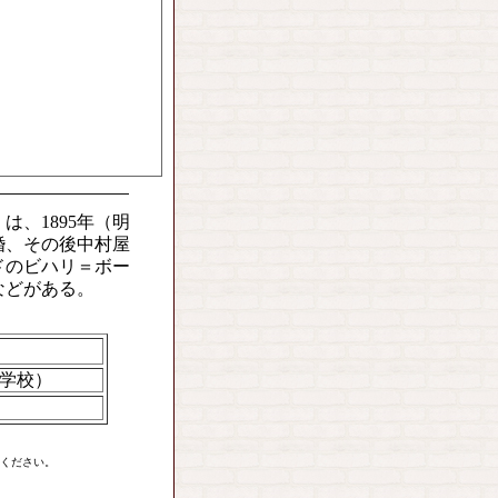
、1895年（明
婚、その後中村屋
ドのビハリ＝ボー
などがある。
女学校）
ください。