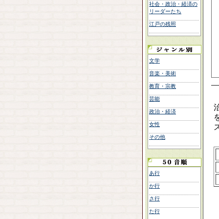
社会・政治・経済の
リーダーたち
江戸の残照
文学
音楽・美術
教育・宗教
芸能
政治・経済
女性
その他
あ行
か行
さ行
た行