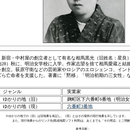
新宿・中村屋の創立者として有名な相馬黒光（旧姓名：星良）は
治28）秋に、明治女学校に入学。作家志望を捨て相馬愛蔵と結
を創立。荻原守衛などの芸術家やロシアのエロシェンコ、イン
ズら亡命者を支援した。著書に「黙移」「明治初期の三女性」
ジャンル
実業家
ゆかりの地（旧）
麹町区下六番町6番地（明治
ゆかりの地（現）
六番町3番地
※ゆかりの地での（旧）は旧地番を表記し、（現）とはその場所の現行地番を示しています。
また、現行地番からのリンク先(既成地図ソフト利用)は、あくまでも「その周辺」とご理解
参考文献：