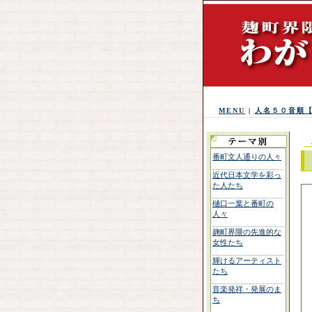
MENU
|
人名５０音順
番町文人通りの人々
近代日本文学を彩っ
た人たち
樋口一葉と番町の
人々
麹町界隈の先進的な
女性たち
輝けるアーティスト
たち
音楽発祥・発展のま
ち