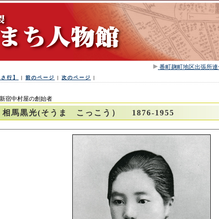
番町麹町地区出張所連
【さ行】
|
前のページ
|
次のページ
|
新宿中村屋の創始者
相馬黒光(そうま こっこう） 1876-1955